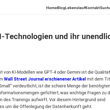
Home
Blog
Lebenslauf
Kontakt
Such
I-Technologien und ihr unendli
it von KI-Modellen wie GPT-4 oder Gemini ist die Qualitä
im
Wall Street Journal erschienener Artikel
mit dem Tite
Small“ verdeutlicht, ist die schiere Menge der benötigte
nformationsmengen gefüttert, was wichtige Fragen zu 
des Trainings aufwirft. Vor diesem Hintergrund sind
 es um die Offenlegung der Datenherkunft geht.