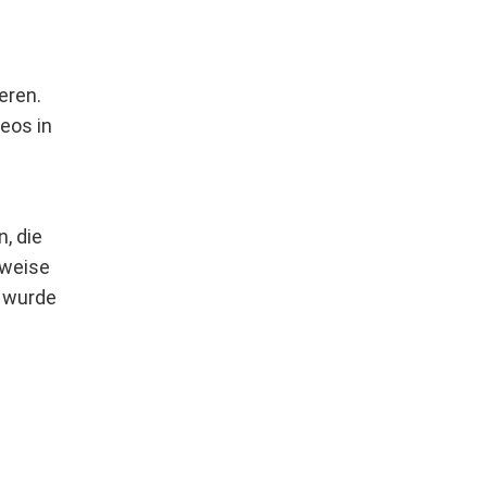
eren.
eos in
, die
rweise
e wurde