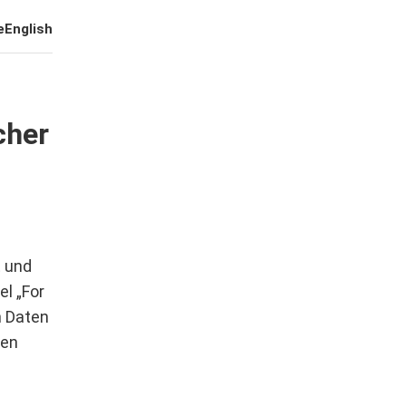
e
English
cher
t und
l „For
n Daten
den