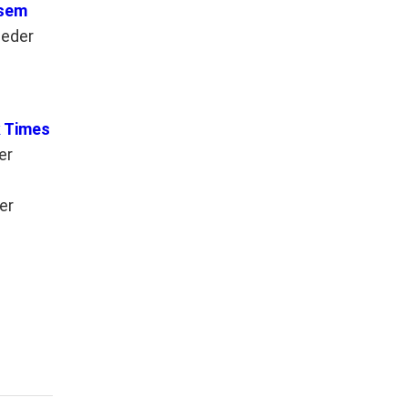
sem
ieder
k Times
er
er